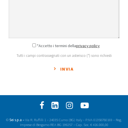
*Accetto i termini della
privacy policy
Tutti i campi contrassegnati con un asterisco (*) sono richiesti
INVIA
©
Sei s.p.a –
Via R. Ruffilli 1 – 24035 Curno (BG) Italy – P.IVA 01358780169 – Reg.
Imprese di Bergamo REA BG 199257 – Cap. Soc. € 416.000,00